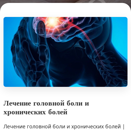
Л
е
ч
е
н
и
е
г
о
л
о
в
н
о
й
б
о
л
и
и
х
р
о
н
и
ч
е
с
к
и
х
б
о
л
е
й
Лечение головной боли и хронических болей |