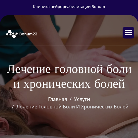
Клиника нейрореабилитации Bonum
Л
е
ч
е
н
и
е
г
о
л
о
в
н
о
й
б
о
л
и
и
х
р
о
н
и
ч
е
с
к
и
х
б
о
л
е
й
Главная
Услуги
Лечение Головной Боли И Хронических Болей