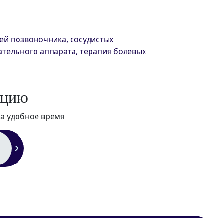
ей позвоночника, сосудистых
ательного аппарата, терапия болевых
ц
и
ю
на удобное время