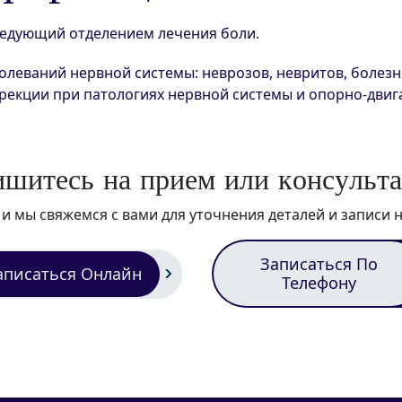
ведующий отделением лечения боли.
леваний нервной системы: неврозов, невритов, болезн
ррекции при патологиях нервной системы и опорно-двиг
и
ш
и
т
е
с
ь
н
а
п
р
и
е
м
и
л
и
к
о
н
с
у
л
ь
т
а
, и мы свяжемся с вами для уточнения деталей и записи 
Записаться По
аписаться Онлайн
Телефону