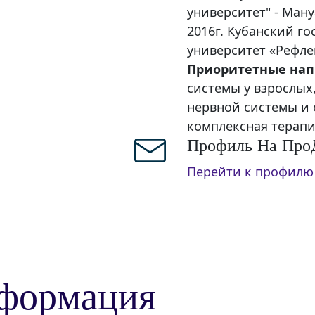
университет" - Ман
2016г. Кубанский г
университет «Рефле
Приоритетные нап
системы у взрослых
нервной системы и 
комплексная терап
Профиль На Про
Перейти к профил
ф
о
р
м
а
ц
и
я