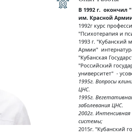
В 1992 г. окончил
им. Красной Арми
1992г курс професс
"Психотерапия и пс
1993 г. "Кубанский
Армии" интернатура
"Кубанская Государ
"Российский госуд
университет" - усо
1995г. Вопросы клин
ЦНС.
1995г. Вегетативна
заболевания ЦНС.
2002г. Интенсивная
системы;
2015г. "Кубанский 