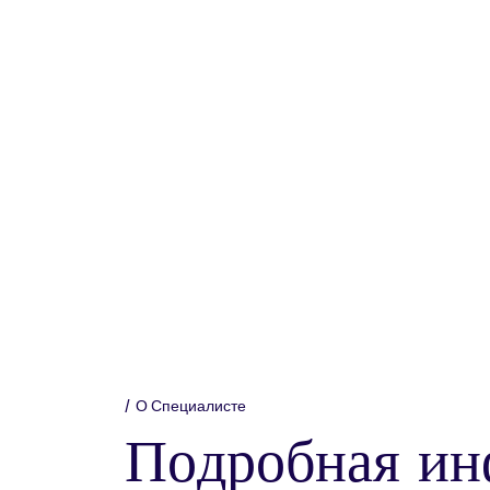
О Специалисте
П
о
д
р
о
б
н
а
я
и
н