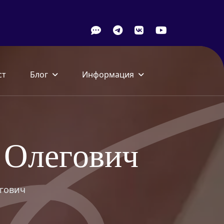
ст
Блог
Информация
О
л
е
г
о
в
и
ч
гович