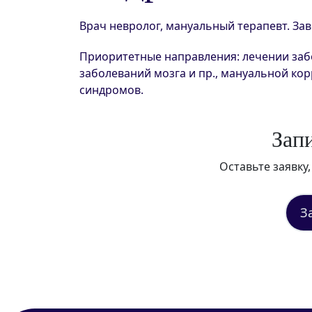
Врач невролог, мануальный терапевт. За
Приоритетные направления: лечении забо
заболеваний мозга и пр., мануальной ко
синдромов.
З
а
п
Оставьте заявку
З