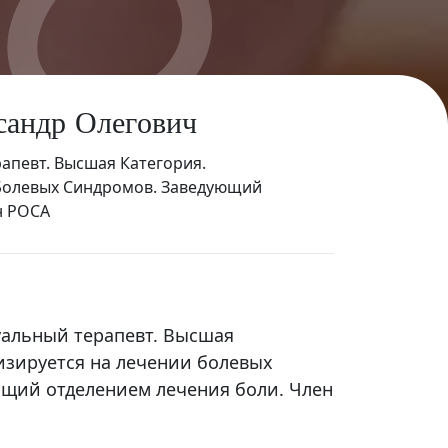
с
а
н
д
р
О
л
е
г
о
в
и
ч
апевт. Высшая Категория.
Болевых Синдромов. Заведующий
н РОСА
уальный терапевт. Высшая
изируется на лечении болевых
щий отделением лечения боли. Член