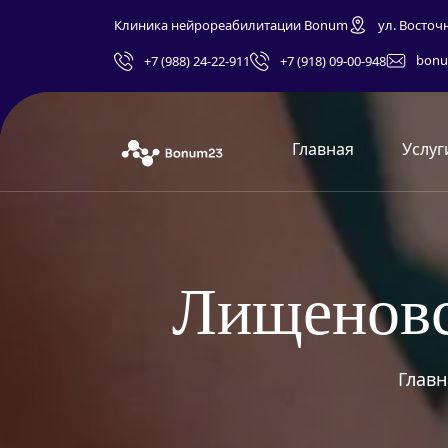
Клиника нейрореабилитации Bonum
ул. Восточ
bonu
+7 (988) 24-22-911
+7 (918) 09-00-948
Главная
Услуг
Л
и
щ
е
н
о
в
Главн