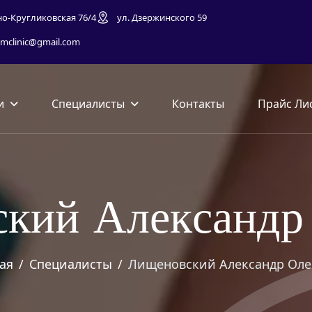
но-Кругликовская 76/4
ул. Дзержинского 59
mclinic@gmail.com
и
Специалисты
Контакты
Прайс Ли
с
к
и
й
А
л
е
к
с
а
н
д
р
ая
Специалисты
Лищеновский Александр Оле