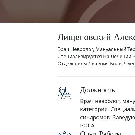
Л
и
щ
е
н
о
в
с
к
и
й
А
л
е
к
Врач Невролог, Мануальный Тер
Специализируется На Лечении 
Отделением Лечения Боли. Чле
Должность
Врач невролог, ман
категория. Специал
синдромов. Заведую
РОСА
Опыт Работы