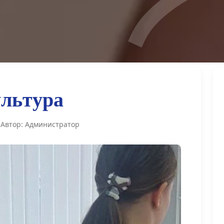
у
л
ь
т
у
р
а
и
Автор: Администратор