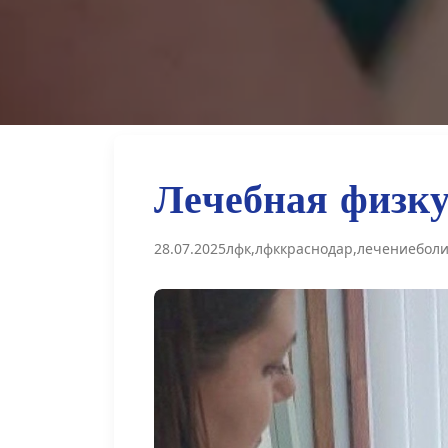
Л
е
ч
е
б
н
а
я
ф
и
з
к
28.07.2025
лфк,лфккраснодар,лечениебол