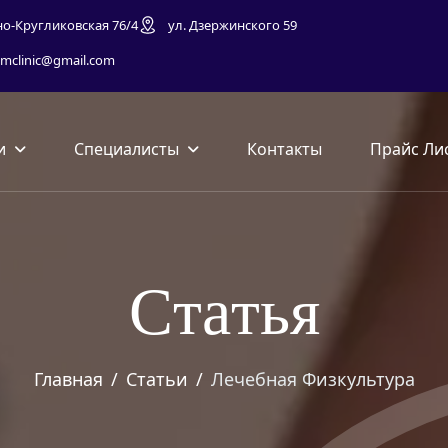
но-Кругликовская 76/4
ул. Дзержинского 59
mclinic@gmail.com
и
Специалисты
Контакты
Прайс Ли
С
т
а
т
ь
я
Главная
Статьи
Лечебная Физкультура