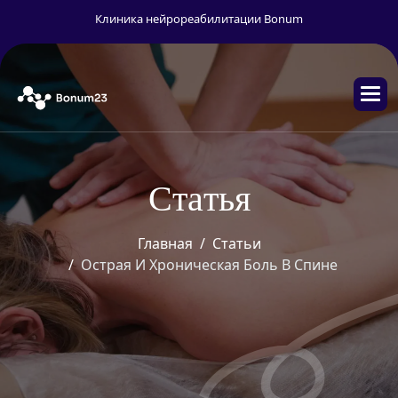
Клиника нейрореабилитации Bonum
С
т
а
т
ь
я
Главная
Статьи
Острая И Хроническая Боль В Спине