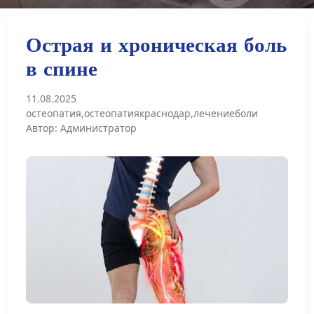
О
с
т
р
а
я
и
х
р
о
н
и
ч
е
с
к
а
я
б
о
л
ь
в
с
п
и
н
е
11.08.2025
остеопатия,остеопатиякраснодар,лечениеболи
Автор: Администратор