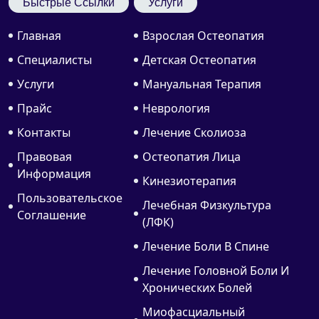
Быстрые Ссылки
Услуги
Главная
Взрослая Остеопатия
Специалисты
Детская Остеопатия
Услуги
Мануальная Терапия
Прайс
Неврология
Контакты
Лечение Сколиоза
Правовая
Остеопатия Лица
Информация
Кинезиотерапия
Пользовательское
Лечебная Физкультура
Соглашение
(ЛФК)
Лечение Боли В Спине
Лечение Головной Боли И
Хронических Болей
Миофасциальный