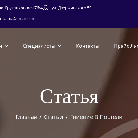
но-Кругликовская 76/4
ул. Дзержинского 59
mclinic@gmail.com
и
Специалисты
Контакты
Прайс Ли
С
т
а
т
ь
я
Главная
Статьи
Гниение В Постели