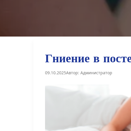
Г
н
и
е
н
и
е
в
п
о
с
т
09.10.2025
Автор: Администратор