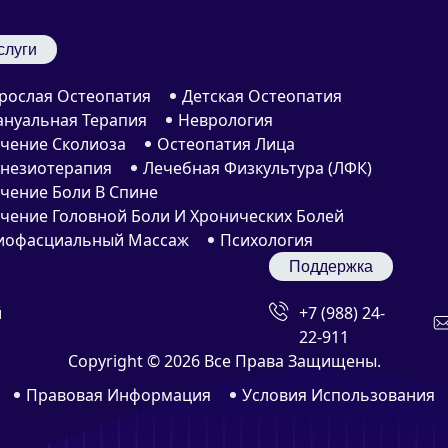
слуги
рослая Остеопатия
Детская Остеопатия
нуальная Терапия
Неврология
чение Сколиоза
Остеопатия Лица
незиотерапия
Лечебная Физкультура (ЛФК)
чение Боли В Спине
чение Головной Боли И Хронических Болей
офасциальный Массаж
Психология
Поддержка
й
+7 (988) 24-
22-911
Copyright ©
2026 Все Права Защищены.
Правовая Информация
Условия Использования