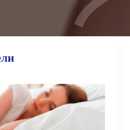
е
л
и